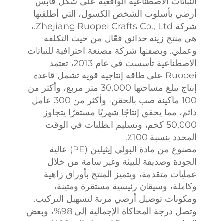
النباتات الاصطناعية الواقعية على شكل قابس
أرضي بأسلوب الشخص الكسول، التي أطلقتها
شركة Zhejiang Ruopei Crafts Co., Ltd.،
هي منتج زينة حدائق فعّال من حيث التكلفة
وعملي. وبصفتها شركة مصنعة احترافية للنباتات
الاصطناعية تأسست في عام 2013، تعتمد
Ruopei على طاقة إنتاجية قوية تشمل قاعدة
إنتاج تبلغ مساحتها 30,000 متر مربع، وأكثر من
100 ماكينة صب بالحقن، وأكثر من 300 عامل
دائم، مما يحقق إنتاجًا شهريًا مستقرًا يتجاوز
50,000 كجم، وتسليم الطلبات في الوقت
المحدد بنسبة 100٪.
مصنوع من مادة البولي إيثيلين (PE) عالية
الجودة وصديقة للبيئة وغير سامة من خلال
عمليات متقدمة، ويتميز المنتج بأوراق زاهية
وكاملة، وسيقان رئيسية مستقرة ومتينة،
ومكونات توصيل أرضي مرنة لتسهيل التركيب.
وتصل درجة المحاكاة الإجمالية إلى 98%، وبعض