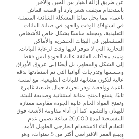
عن طريق إزالة الغبار بين الحين والآخر
باستخدام مجفف شعر بارد أو قطعة قماش
ناعمة، مما يحل تمامًا المشكلة الشائعة المتمثلة
في استهلاك الوقت والجهد في صيانة النباتات
التقليدية، ويجعله مناسبًا بشكل خاص للأشخاص
المنشغلين في البيئات الحضرية والأماكن
التجارية التي لا تتوفر لديها وقت لرعاية النباتات.
وتمتد محاكاته الفائقة عالية الجودة ليس فقط
إلى الشكل والمظهر، بل أيضًا إلى عروق الأوراق
وملمسها وتدرجات ألوانها التي تم استعادتها بدقة
عالية لتكون مشابهة للنباتات الطبيعية، مع لمسة
ناعمة وواقعية توفر تجربة جمال طبيعية غامرة.
ثانيًا، يتمتع المنتج بمتانة استثنائية وصديقة للبيئة.
وتمنح المواد الخام عالية الجودة مقاومة ممتازة
للبهتان والتشوه. كما أن أداء مقاومة الأشعة فوق
البنفسجية لمدة 20,000 ساعة يضمن عدم
التقادم أثناء الاستخدام الخارجي الطويل الأمد،
ويبلغ العمر الافتراضي أكثر من 5 سنوات، وهو