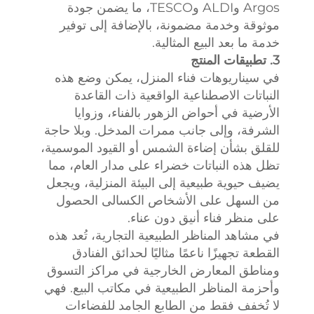
Argos وALDI وTESCO، ما يضمن جودة
موثوقة وخدمة مضمونة، بالإضافة إلى توفير
خدمة ما بعد البيع المثالية.
3. تطبيقات المنتج
في سيناريوهات فناء المنزل، يمكن وضع هذه
النباتات الاصطناعية الواقعية ذات القاعدة
الأرضية في أحواض الزهور بالفناء، وزوايا
الشرفة، وإلى جانب ممرات المدخل. وبلا حاجة
للقلق بشأن إضاءة الشمس أو القيود الموسمية،
تظل هذه النباتات خضراء على مدار العام، مما
يضيف حيوية طبيعية إلى البيئة المنزلية، ويجعل
من السهل على الأشخاص الكسالى الحصول
على منظر فناء أنيق دون عناء.
في مشاهد المناظر الطبيعية التجارية، تُعد هذه
القطعة تجهيزًا ناعمًا مثاليًا لحدائق الفنادق
ومناطق المعارض الخارجية في مراكز التسوق
وأحزمة المناظر الطبيعية في مكاتب البيع. فهي
لا تُخفف فقط من الطابع الجامد للفضاءات