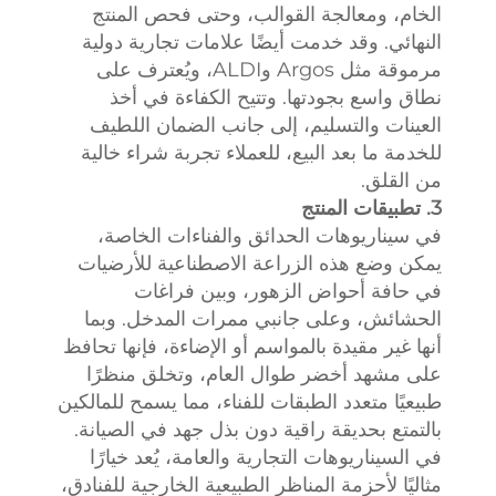
الخام، ومعالجة القوالب، وحتى فحص المنتج
النهائي. وقد خدمت أيضًا علامات تجارية دولية
مرموقة مثل Argos وALDI، ويُعترف على
نطاق واسع بجودتها. وتتيح الكفاءة في أخذ
العينات والتسليم، إلى جانب الضمان اللطيف
للخدمة ما بعد البيع، للعملاء تجربة شراء خالية
من القلق.
3. تطبيقات المنتج
في سيناريوهات الحدائق والفناءات الخاصة،
يمكن وضع هذه الزراعة الاصطناعية للأرضيات
في حافة أحواض الزهور، وبين فراغات
الحشائش، وعلى جانبي ممرات المدخل. وبما
أنها غير مقيدة بالمواسم أو الإضاءة، فإنها تحافظ
على مشهد أخضر طوال العام، وتخلق منظرًا
طبيعيًا متعدد الطبقات للفناء، مما يسمح للمالكين
بالتمتع بحديقة راقية دون بذل جهد في الصيانة.
في السيناريوهات التجارية والعامة، يُعد خيارًا
مثاليًا لأحزمة المناظر الطبيعية الخارجية للفنادق،