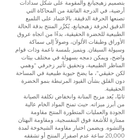
بتصميم زهيجيانغ والمقومة على شكل سدادات
أرضية، في الدرجة الفائقة من المحاكاة التي
تصنعها الحرفة الدقيقة. بالاعتماد على التلميع
الدقيق لحرفة زهيجيانغ، يُكرِّر المنتج بدقة الحالة
الطبيعية للخضرة الحقيقية، بدءًا من اتجاه عروق
الأوراق وطبقات الألوان، وصولاً إلى سماكة
وسيولة السيقان. ويتميز بلمسة ناعمة وذات قوام
واضح، ويمكن دمجه بسهولة في مختلف بيئات
المناظر الطبيعية، وتحقيق تأثير زخرفي "وهمي
لكن حقيقي"، ما يضخ حيوية طبيعية في المساحة
دون القلق بشأن القيود المرتبطة بنمو الخضرة
الحقيقية.
ثانيًا، يُعد مزيج المتانة وانخفاض تكلفة الصيانة
من أبرز ميزاته. حيث تمنح المواد الخام عالية
الجودة والعمليات المتطورة المنتج مقاومة
ممتازة للأشعة فوق البنفسجية، ومقاومة البهتان
والتشوه. ويضمن اختبار مقاومة الشيخوخة لمدة
20,000 ساعة عدم اصفرار المنتج أو تشققه