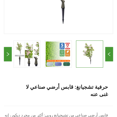
حرفية تشجيانغ: قابس أرضي صناعي لا
غنى عنه
قابس أرضي صناعي من تشيجيانغ روبي: أكثر من مجرد ديكور، إنه