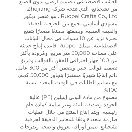
العشب الاصطناعي بتصميم أرضي يدوي الصنع
من تشجيانغ، الذي تنتجه شركة Zhejiang
Ruopei Crafts Co., Ltd.، هو عنصر ديكور
مشهدي أساسي يجمع بين الحرفية الدقيقة
والقيمة العملية. وبصفتها مصنعًا مصدرًا يتمتع
بخبرة تزيد عن 10 سنوات في مجال النباتات
الاصطناعية، تمتلك Ruopei قاعدة إنتاج حديثة
على مساحة 30,000 متر مربع، ومُزودة بأكثر
من 100 جهاز احترافي للحقن بالقوالب وفريق
تصميم قوالب خبير. ويضمن أكثر من 300 عامل
دائم إنتاجًا شهريًا مستقرًا يتجاوز 50,000 كجم،
مع تسليم الطلبات في الوقت المحدد بنسبة
100%.
مصنوع من مادة البولي إيثيلين (PE) عالية
الجودة وصديقة للبيئة وغير سامة كمادة خام
رئيسية، ويتم إنتاج المنتج من خلال عمليات
صارمة متعددة وفقًا للمعايير الدقيقة لحرفية
تشجيانغ. تتميز أوراقه بعروق واضحة وتدرجات