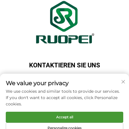
KONTAKTIEREN SIE UNS
Add: Maotang Industrial Park, Majian Town, Lanxi
City, Jinhua City, Zhejiang Province, China
We value your privacy
Tel.:
+86-18503033545
We use cookies and similar tools to provide our services.
If you don't want to accept all cookies, click Personalize
E-Mail:
[email protected]
cookies.
Accept all
Copyright © Zhejiang Ruopei Crafts Co., Ltd -
Datenschutzrichtlinie
Personalize cookies