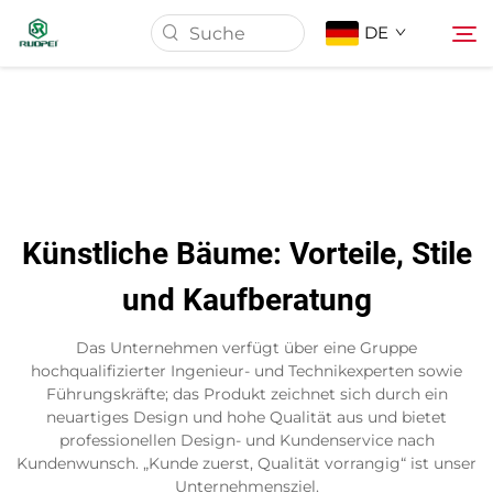
DE
Startseite
Produkte
Künstliche Bäume: Vorteile, Stile
Über Uns
und Kaufberatung
Neuigkeiten
Das Unternehmen verfügt über eine Gruppe
hochqualifizierter Ingenieur- und Technikexperten sowie
Führungskräfte; das Produkt zeichnet sich durch ein
Download
neuartiges Design und hohe Qualität aus und bietet
professionellen Design- und Kundenservice nach
Kundenwunsch. „Kunde zuerst, Qualität vorrangig“ ist unser
Kontakt
Unternehmensziel.