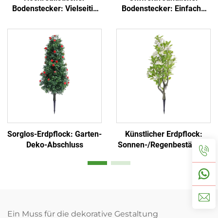
Bodenstecker: Vielseitig
Bodenstecker: Einfache
für Garten und
Installation und
gewerbliche
immergrün
Landschaftsgestaltung
Sorglos-Erdpflock: Garten-
Künstlicher Erdpflock:
Deko-Abschluss
Sonnen-/Regenbeständig,
lichtecht
Ein Muss für die dekorative Gestaltung