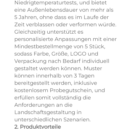
Qualität schafft. Unsere
Niedrigtemperaturtests, und bietet
Produkte haben
eine Außenlebensdauer von mehr als
professionelle Tests wie
5 Jahren, ohne dass es im Laufe der
Lichtechtheit, UV-
Zeit verblassen oder verformen würde.
Beständigkeit und
Gleichzeitig unterstützt es
Zugfestigkeit bestanden,
personalisierte Anpassungen mit einer
deren Daten anschaulich
Mindestbestellmenge von 5 Stück,
ihre hervorragende
sodass Farbe, Größe, LOGO und
Haltbarkeit belegen.
Verpackung nach Bedarf individuell
gestaltet werden können. Muster
können innerhalb von 3 Tagen
bereitgestellt werden, inklusive
kostenlosem Probegutschein, und
erfüllen somit vollständig die
Anforderungen an die
Landschaftsgestaltung in
unterschiedlichen Szenarien.
2. Produktvorteile