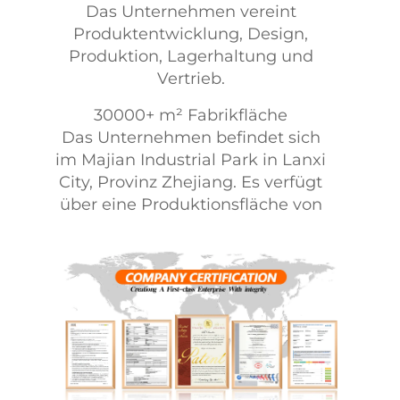
Das Unternehmen vereint
Produktentwicklung, Design,
Produktion, Lagerhaltung und
Vertrieb.
30000+ m² Fabrikfläche
Das Unternehmen befindet sich
im Majian Industrial Park in Lanxi
City, Provinz Zhejiang. Es verfügt
über eine Produktionsfläche von
etwa 30.000 Quadratmetern.
100+ Spritzgussmaschinen
Die Fabrik verfügt über mehr als
100 Spritzgussmaschinen,
wodurch schnelle Fertigstellung
und Bearbeitung von
Großaufträgen möglich sind.
Zudem besitzt sie ein eigenes