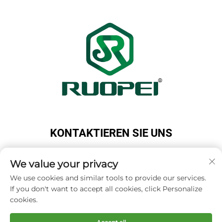
KONTAKTIEREN SIE UNS
Add: Maotang Industrial Park, Majian Town, Lanxi
City, Jinhua City, Zhejiang Province, China
We value your privacy
Tel.:
+86-18503033545
We use cookies and similar tools to provide our services.
If you don't want to accept all cookies, click Personalize
E-Mail:
[email protected]
cookies.