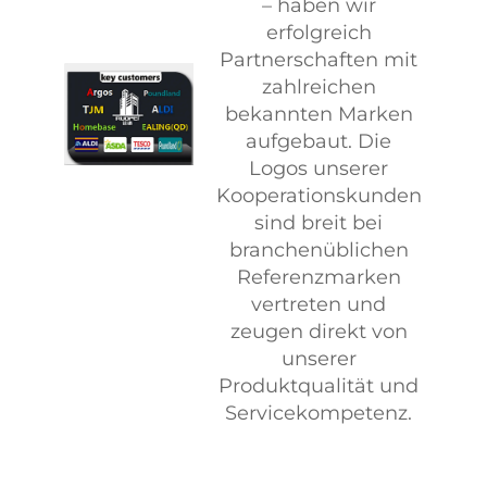
– haben wir
Herstellungsin
erfolgreich
Aufgrund un
Partnerschaften mit
ausgereif
zahlreichen
Produktionss
bekannten Marken
und unserer
aufgebaut. Die
Kapazitäten 
Logos unserer
wir nicht nu
Kooperationskunden
Services, 
sind breit bei
Kundensampl
branchenüblichen
-abbildungen 
Referenzmarken
replizieren, s
vertreten und
beteiligen un
zeugen direkt von
intensiv 
unserer
gemeinsamen
Produktqualität und
Projekten,
Servicekompetenz.
Produkte 
entwickeln, di