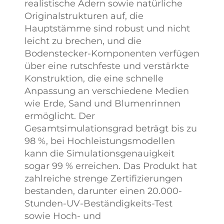
realistische Adern sowie natürliche
der Prüfzy
Originalstrukturen auf, die
erheblich ve
Hauptstämme sind robust und nicht
wird. Kunden
leicht zu brechen, und die
die Proben ko
Bodenstecker-Komponenten verfügen
testen und A
über eine rutschfeste und verstärkte
wie Simulatio
Konstruktion, die eine schnelle
Textur und a
Anpassung an verschiedene Medien
Merkmale 
wie Erde, Sand und Blumenrinnen
Kosten überp
ermöglicht. Der
Fortgeschrittenes
Gesamtsimulationsgrad beträgt bis zu
Qualitätskontrollsystem
98 %, bei Hochleistungsmodellen
Wir haben ein strenges
kann die Simulationsgenauigkeit
Qualitätsprüfungs-
sogar 99 % erreichen. Das Produkt hat
System für unsere
zahlreiche strenge Zertifizierungen
Produkte etabliert, das
bestanden, darunter einen 20.000-
bereits an der Quelle eine
Stunden-UV-Beständigkeits-Test
solide Grundlage für
sowie Hoch- und