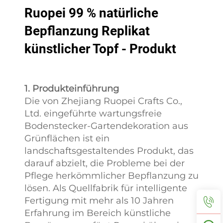
als Verkaufss
Ruopei 99 % natürliche
am Markt etab
Bepflanzung Replikat
Flexible Anpassung
Unser flexibler
künstlicher Topf - Produkt
Individualisierungsservice
für künstliche Pflanzen
überwindet die Grenzen
1. Produkteinführung
der traditionellen
Die von Zhejiang Ruopei Crafts Co.,
standardisierten
Ltd. eingeführte wartungsfreie
Produktion, indem er sich
Bodenstecker-Gartendekoration aus
auf die zentralen
Grünflächen ist ein
Bedürfnisse der Kunden
landschaftsgestaltendes Produkt, das
konzentriert. Er passt sich
darauf abzielt, die Probleme bei der
flexibel in allen Aspekten
Pflege herkömmlicher Bepflanzung zu
an – von Details bis hin zu
lösen. Als Quellfabrik für intelligente
Anwendungsszenarien
Fertigung mit mehr als 10 Jahren
sowie von Mengen bis zu
Erfahrung im Bereich künstliche
Zeitplänen – wodurch der