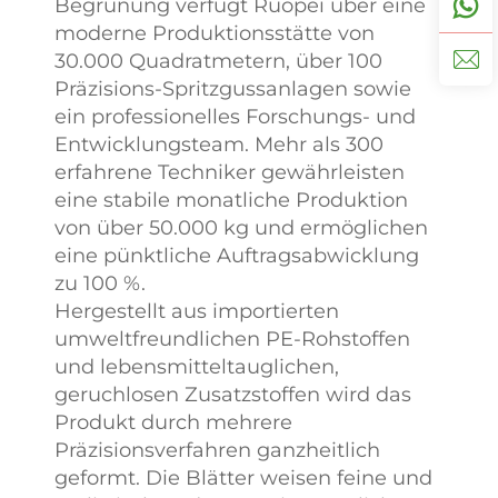
Begrünung verfügt Ruopei über eine
Anpassungsprozess
moderne Produktionsstätte von
effizienter wird und die
30.000 Quadratmetern, über 100
Ergebnisse noch genauer
Präzisions-Spritzgussanlagen sowie
den Erwartungen der
ein professionelles Forschungs- und
Kunden entsprechen.
Entwicklungsteam. Mehr als 300
erfahrene Techniker gewährleisten
3-Tage-Muste
eine stabile monatliche Produktion
kostenloses 
von über 50.000 kg und ermöglichen
Wir verfügen
eine pünktliche Auftragsabwicklung
eine ausger
zu 100 %.
Produktionsket
Hergestellt aus importierten
es Kund
umweltfreundlichen PE-Rohstoffen
ermöglicht, 
und lebensmitteltauglichen,
innerhalb v
geruchlosen Zusatzstoffen wird das
Tagen na
Produkt durch mehrere
Bestätigung 
Präzisionsverfahren ganzheitlich
Anforderung
geformt. Die Blätter weisen feine und
erhalten, wo