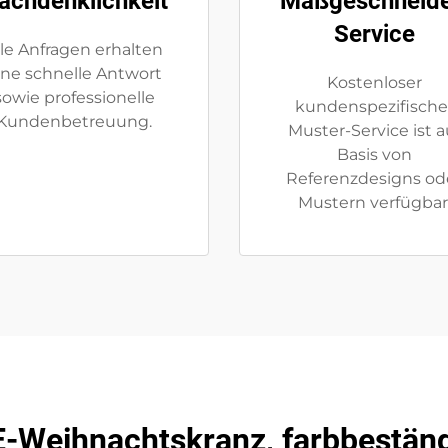
achdenklichkeit
Maßgeschneide
Service
lle Anfragen erhalten
ine schnelle Antwort
Kostenloser
sowie professionelle
kundenspezifische
Kundenbetreuung.
Muster-Service ist a
Basis von
Referenzdesigns od
Mustern verfügbar
PE-Weihnachtskranz, farbbeständ