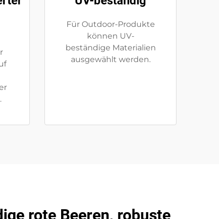
rter
UV-beständig
Für Outdoor-Produkte
können UV-
beständige Materialien
r
ausgewählt werden.
uf
er
.
ige rote Beeren, robuste