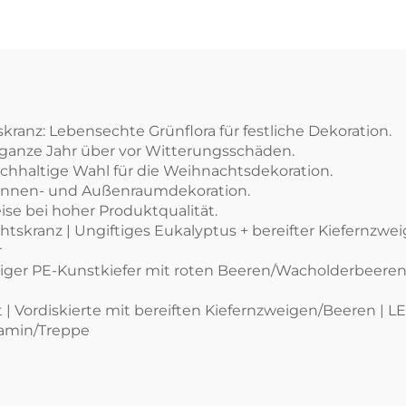
ranz: Lebensechte Grünflora für festliche Dekoration.
ganze Jahr über vor Witterungsschäden.
chhaltige Wahl für die Weihnachtsdekoration.
e Innen- und Außenraumdekoration.
ise bei hoher Produktqualität.
tskranz | Ungiftiges Eukalyptus + bereifter Kiefernzwei
r
tiger PE-Kunstkiefer mit roten Beeren/Wacholderbeere
 | Vordiskierte mit bereiften Kiefernzweigen/Beeren |
 Kamin/Treppe