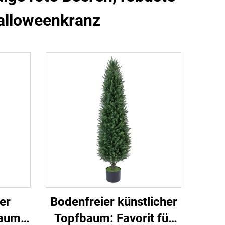
alloweenkranz
er
Bodenfreier künstlicher
baum:
Topfbaum: Favorit für