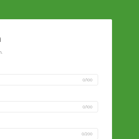
n
n.
0/100
0/100
0/200