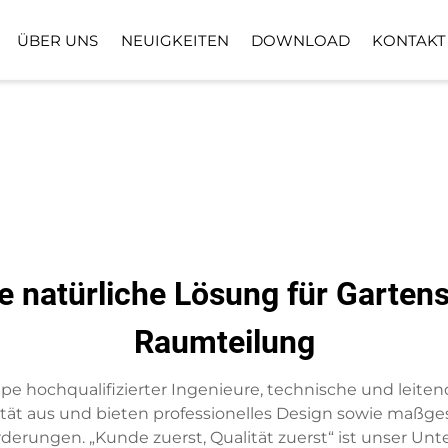
ÜBER UNS
NEUIGKEITEN
DOWNLOAD
KONTAKT
BODENPFLANZPFLANZE
KUNSTRASENB
KUNSTBLUMENKORB
e natürliche Lösung für Garten
Raumteilung
 hochqualifizierter Ingenieure, technische und leitend
ität aus und bieten professionelles Design sowie maßg
erungen. „Kunde zuerst, Qualität zuerst“ ist unser U