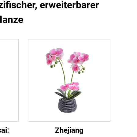
fischer, erweiterbarer
flanze
ai:
Zhejiang