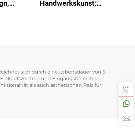
gn,
Handwerkskunst:
ehler
Langlebiger,
altersbeständiger Bonsai
zeichnet sich durch eine Lebensdauer von 5–
n, Einkaufszentren und Eingangsbereichen.
ktionalität als auch ästhetischen Reiz für