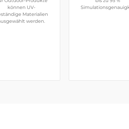
ür Outdoor-Produkte
bis zu 95 %
können UV-
Simulationsgenauigk
ständige Materialien
ausgewählt werden.