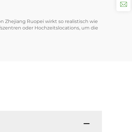
 Zhejiang Ruopei wirkt so realistisch wie
fszentren oder Hochzeitslocations, um die
F: Was