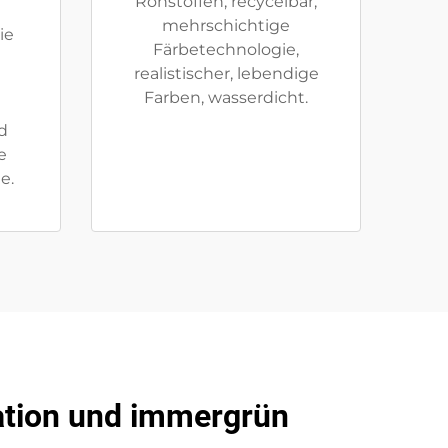
Rohstoffen, recycelbar,
mehrschichtige
ie
Färbetechnologie,
realistischer, lebendige
Farben, wasserdicht.
d
e
e.
lation und immergrün