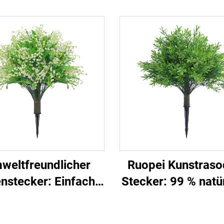
weltfreundlicher
Ruopei Kunstraso
nstecker: Einfache
Stecker: 99 % natü
Installation und
Blüten-/Blattrep
immergrün