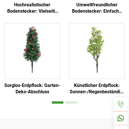
Hochrealistischer
Umweltfreundlicher
Bodenstecker: Vielseitig
Bodenstecker: Einfache
für Garten und
Installation und
gewerbliche
immergrün
Landschaftsgestaltung
Sorglos-Erdpflock: Garten-
Künstlicher Erdpflock:
Deko-Abschluss
Sonnen-/Regenbeständig,
lichtecht