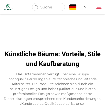
DE
Startseite
Produkte
Künstliche Bäume: Vorteile, Stile
Über Uns
und Kaufberatung
Neuigkeiten
Das Unternehmen verfügt über eine Gruppe
hochqualifizierter Ingenieure, technische und leitende
Mitarbeiter. Die Produkte zeichnen sich durch ein
Download
neuartiges Design und hohe Qualität aus und bieten
professionelles Design sowie maßgeschneiderte
Dienstleistungen entsprechend den Kundenanforderungen.
Kontakt
„Kunde zuerst, Qualität zuerst“ ist unser