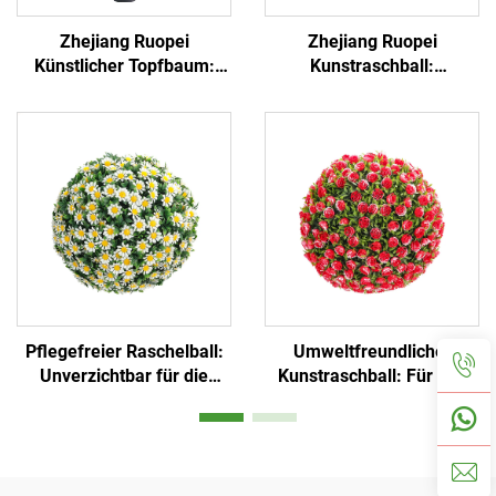
Zhejiang Ruopei
Zhejiang Ruopei
Künstlicher Topfbaum:
Kunstraschball:
Pflegeleicht, immergrün
Hochrealistisch &
und hochrealistisch
Pflegeleicht
Pflegefreier Raschelball:
Umweltfreundlicher
Unverzichtbar für die
Kunstraschball: Für den
Raumdekoration
privaten und gewerblichen
Gebrauch