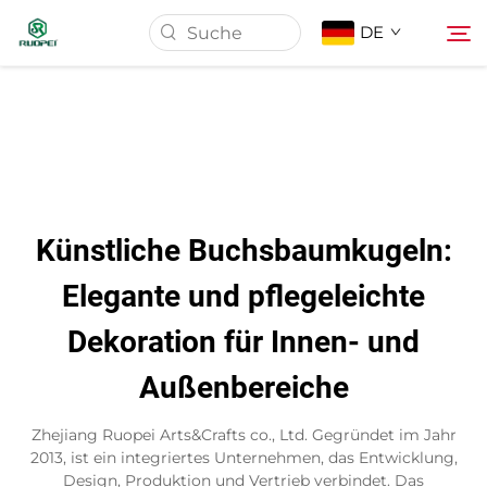
DE
Startseite
Produkte
Künstliche Buchsbaumkugeln:
Über Uns
Elegante und pflegeleichte
Dekoration für Innen- und
Neuigkeiten
Außenbereiche
Download
Zhejiang Ruopei Arts&Crafts co., Ltd. Gegründet im Jahr
2013, ist ein integriertes Unternehmen, das Entwicklung,
Kontakt
Design, Produktion und Vertrieb verbindet. Das