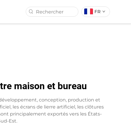
FR
N ARTIFICIEL
GAZON ARTIFICIEL
votre maison et bureau
nt développement, conception, production et
l, les écrans de lierre artificiel, les clôtures
rise sont principalement exportés vers les États-
Sud-Est.