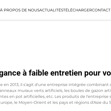
À PROPOS DE NOUS
ACTUALITÉS
TÉLÉCHARGER
CONTACT
PLANTE DE PLANTATION AU
BALLE DE GAZO
SOL
T
PANIER DE FLEURS
ARTIFICIELLES
légance à faible entretien pour 
ée en 2013, il s'agit d'une entreprise intégrée combina
neaux muraux verts artificiels, les boules de gazon artificie
s plantes en pot artificielles, etc. Les produits de l'entrep
'Europe, le Moyen-Orient et les pays et régions d'Asie du 