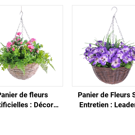
anier de fleurs
Panier de Fleurs 
tificielles : Décor
Entretien : Leade
yvalent, romance
Style et Ambia
intemporelle