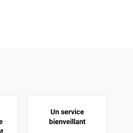
Un service
e
bienveillant
t