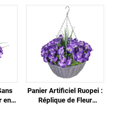
Sans
Panier Artificiel Ruopei :
r en
Réplique de Fleur
nce
Naturelle à 99 %