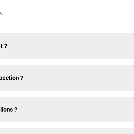
e.
t ?
spection ?
llons ?