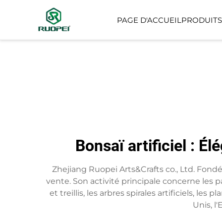
PAGE D'ACCUEIL
PRODUITS
ARBRE ARTIFICIEL
PETITE PLANTE EN PO
Bonsaï artificiel : É
Zhejiang Ruopei Arts&Crafts co., Ltd. Fond
vente. Son activité principale concerne les pan
et treillis, les arbres spirales artificiels, le
Unis, l