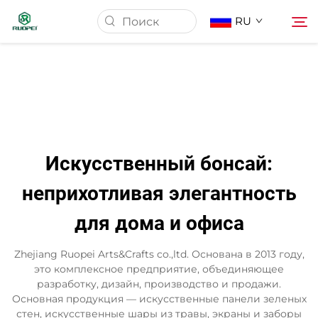
RU
Главная страница
Продукция
Искусственный бонсай:
О Нас
неприхотливая элегантность
для дома и офиса
Новости
Zhejiang Ruopei Arts&Crafts co.,ltd. Основана в 2013 году,
Скачать
это комплексное предприятие, объединяющее
разработку, дизайн, производство и продажи.
Основная продукция — искусственные панели зеленых
Контакт
стен, искусственные шары из травы, экраны и заборы