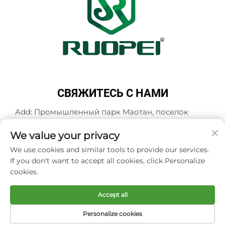
СВЯЖИТЕСЬ С НАМИ
Add: Промышленный парк Маотан, поселок
Мадзянь, город Ланьси, город Цзиньхуа,
провинция Чжэцзян, Китай
We value your privacy
Тел.:
+86-18503033545
We use cookies and similar tools to provide our services.
If you don't want to accept all cookies, click Personalize
Эл. почта:
[email protected]
cookies.
Accept all
Авторское право © Zhejiang Ruopei Crafts Co., Ltd -
Политика конфиденциальности
Personalize cookies