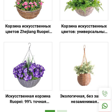
Корзина искусственных
Корзина искусственных
цветов Zhejiang Ruopei:
цветов: универсальный
вечная красота и
декор, нежность на
минимальный уход
долгие годы
Искусственная корзина
Экологичная, без запаха:
Ruopei: 99% точная
незаменимая
копия натуральных
искусственная