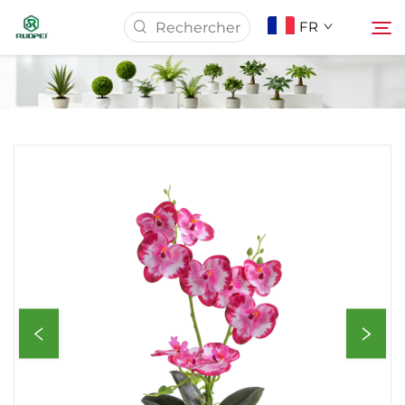
FR
Page d'accueil
Produits
À Propos De Nous
Actualités
Télécharger
Contact