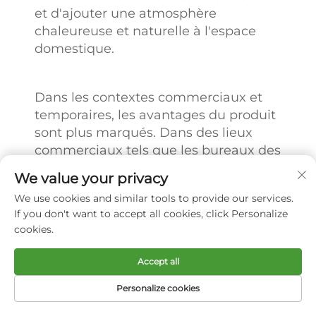
et d'ajouter une atmosphère
chaleureuse et naturelle à l'espace
domestique.
Dans les contextes commerciaux et
temporaires, les avantages du produit
sont plus marqués. Dans des lieux
commerciaux tels que les bureaux des
chambres d'hôtel, les bars de café ou
We value your privacy
les tables de signature dans les
We use cookies and similar tools to provide our services.
bureaux de vente, le faux bonsaï
If you don't want to accept all cookies, click Personalize
améliore l'élégance et le style de
cookies.
marque du lieu, tandis que sa
caractéristique d'entretien nul réduit
Accept all
considérablement les coûts de
Personalize cookies
décoration et de maintenance pour les
commerçants ; pour des scénarios