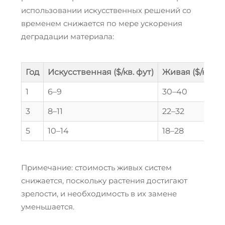
использовании искусственных решений со
временем снижается по мере ускорения
деградации материала:
Год
Искусственная ($/кв. фут)
Живая ($/кв. фу
1
6–9
30–40
3
8–11
22–32
5
10–14
18–28
Примечание: стоимость живых систем
снижается, поскольку растения достигают
зрелости, и необходимость в их замене
уменьшается.