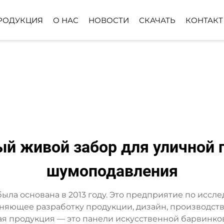
РОДУКЦИЯ
О НАС
НОВОСТИ
СКАЧАТЬ
КОНТАКТ
ЕВО
РАСТЕНИЕ ДЛЯ НАЗЕМНОЙ
ШАР ИЗ ИСКУ
ПОСАДКИ
ТРАВЫ
НОЕ
КОРЗИНА ИЗ
ИСКУССТВЕННЫХ ЦВЕТОВ
й живой забор для уличной п
шумоподавления
td. была основана в 2013 году. Это предприятие по и
няющее разработку продукции, дизайн, производство
я продукция — это панели искусственной барвинков