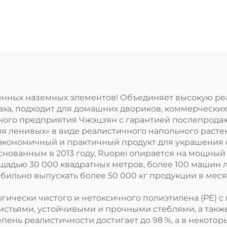
нных наземных элементов! Объединяет высокую реал
паха, подходит для домашних двориков, коммерческ
ного предприятия Чжэцзян с гарантией послепрода
для ленивых» в виде реалистичного напольного раст
обой экономичный и практичный продукт для украшени
снованным в 2013 году, Ruopei опирается на мощны
дью 30 000 квадратных метров, более 100 машин л
абильно выпускать более 50 000 кг продукции в ме
гически чистого и нетоксичного полиэтилена (PE) 
истьями, устойчивыми и прочными стеблями, а такж
ень реалистичности достигает до 98 %, а в некотор