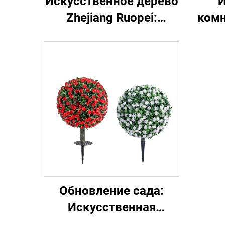
Искусственное дерево
И
Zhejiang Ruopei:
комн
неприхотливое и
грун
вечнозелёное
Обновление сада:
Искусственная
заглушка для ленивых