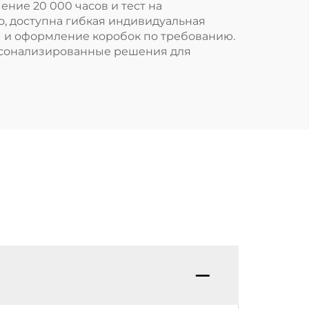
ние 20 000 часов и тест на
го, доступна гибкая индивидуальная
пы и оформление коробок по требованию.
рсонализированные решения для
В: Ка