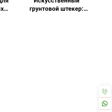
для
Искусственный
ых
грунтовой штекер:
живой
незаменимый элемент
%
садового декора с
минимальным уходом