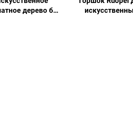
скусственное
Горшок Ruopei 
атное дерево без
искусственн
та: лучший выбор
растений: копия 
для ленивых
зелени на 99