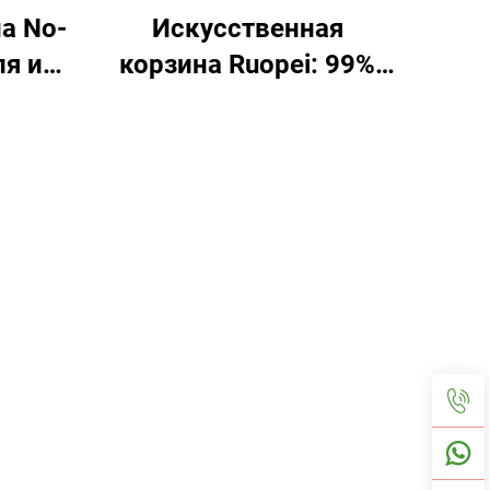
а No-
Искусственная
ля и
корзина Ruopei: 99%
точная копия
натуральных цветов