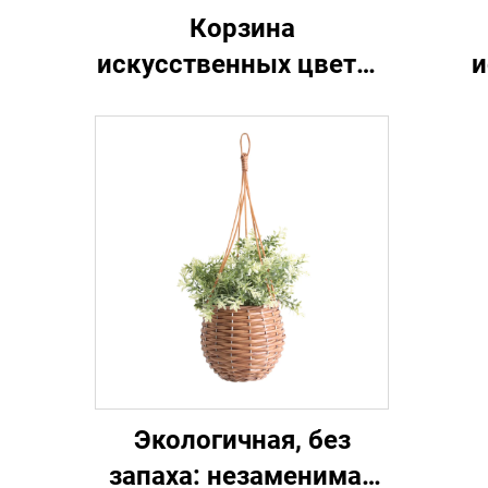
Корзина
искусственных цветов
и
Zhejiang Ruopei: вечная
красота и
унив
минимальный уход
неж
Экологичная, без
запаха: незаменимая