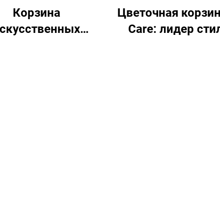
Корзина
Цветочная корзин
скусственных
Care: лидер сти
цветов:
атмосферы
ерсальный декор,
ность на долгие
годы