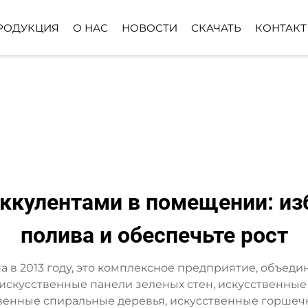
РОДУКЦИЯ
О НАС
НОВОСТИ
СКАЧАТЬ
КОНТАКТ
ЕВО
РАСТЕНИЕ ДЛЯ НАЗЕМНОЙ
ШАР ИЗ ИСКУ
ПОСАДКИ
ТРАВЫ
НОЕ
КОРЗИНА ИЗ
ИСКУССТВЕННЫХ ЦВЕТОВ
уккулентами в помещении: из
полива и обеспечьте рост
ована в 2013 году, это комплексное предприятие, объе
искусственные панели зеленых стен, искусственные 
венные спиральные деревья, искусственные горшечн