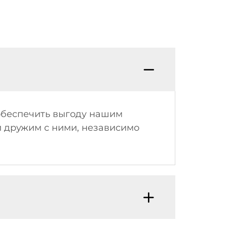
В: Ка
 обеспечить выгоду нашим
и дружим с ними, независимо