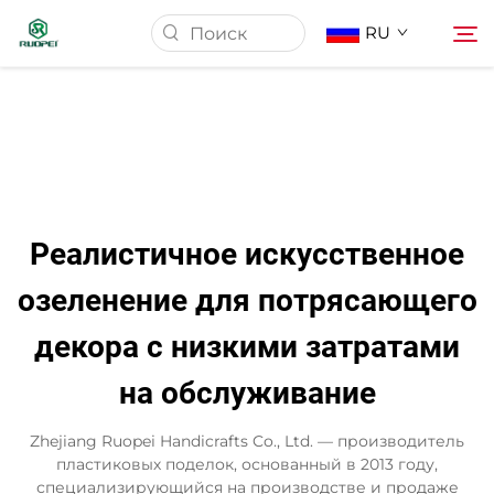
RU
Главная страница
Продукция
Реалистичное искусственное
О Нас
озеленение для потрясающего
декора с низкими затратами
Новости
на обслуживание
Скачать
Zhejiang Ruopei Handicrafts Co., Ltd. — производитель
пластиковых поделок, основанный в 2013 году,
Контакт
специализирующийся на производстве и продаже