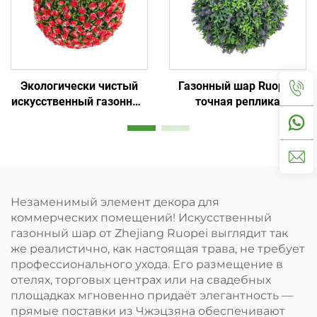
Экологически чистый
Газонный шар Ruopei:
искусственный газонный
точная реплика
шар: для дома и
натуральной текстуры
коммерческого
на 99%
использования
Незаменимый элемент декора для
коммерческих помещений! Искусственный
газонный шар от Zhejiang Ruopei выглядит так
же реалистично, как настоящая трава, не требует
профессионального ухода. Его размещение в
отелях, торговых центрах или на свадебных
площадках мгновенно придаёт элегантность —
прямые поставки из Чжэцзяна обеспечивают