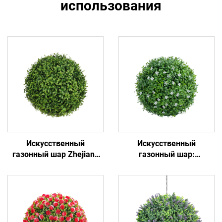
использования
Искусственный
Искусственный
газонный шар Zhejiang
газонный шар:
Ruopei: высокая
универсальный декор,
реалистичность и низкие
вечнозеленая зелень
требования к уходу