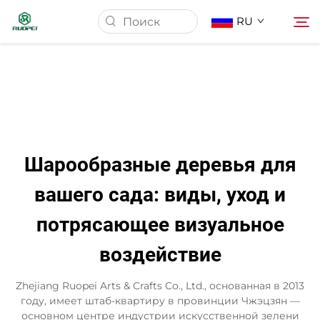
RU
Главная страница
Продукция
Шарообразные деревья для
О Нас
вашего сада: виды, уход и
потрясающее визуальное
Новости
воздействие
Скачать
Zhejiang Ruopei Arts & Crafts Co., Ltd., основанная в 2013
году, имеет штаб-квартиру в провинции Чжэцзян —
Контакт
основном центре индустрии искусственной зелени