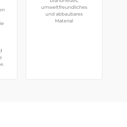
brandneues,
umweltfreundliches
ten
und abbaubares
Material
ie
d
e
e.