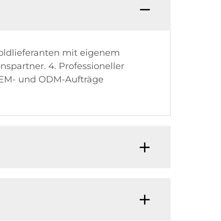
F: Wie 
Goldlieferanten mit eigenem
spartner. 4. Professioneller
: OEM- und ODM-Aufträge