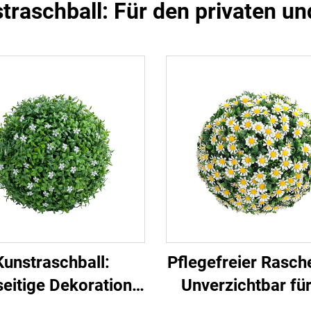
traschball: Für den privaten u
Kunstraschball:
Pflegefreier Rasche
seitige Dekoration,
Unverzichtbar für
mergrünes Grün
Raumdekorati