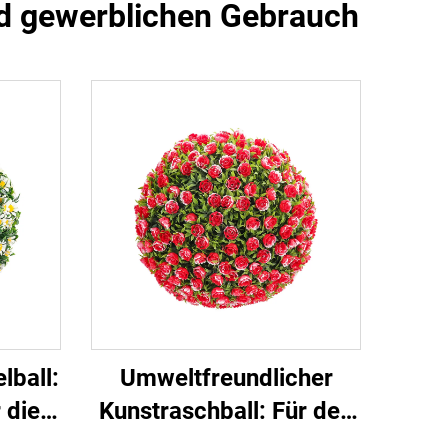
nd gewerblichen Gebrauch
lball:
Umweltfreundlicher
 die
Kunstraschball: Für den
on
privaten und