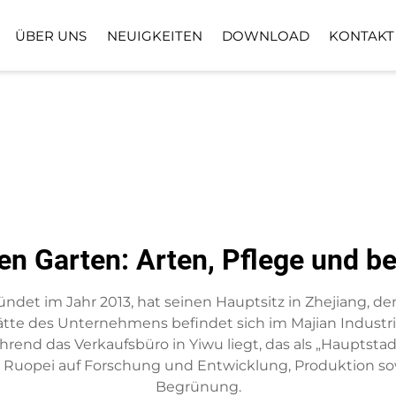
ÜBER UNS
NEUIGKEITEN
DOWNLOAD
KONTAKT
BODENPFLANZPFLANZE
KUNSTRASENB
KUNSTBLUMENKORB
en Garten: Arten, Pflege und b
gründet im Jahr 2013, hat seinen Hauptsitz in Zhejiang,
tte des Unternehmens befindet sich im Majian Industria
nd das Verkaufsbüro in Yiwu liegt, das als „Hauptstadt
h Ruopei auf Forschung und Entwicklung, Produktion sow
Begrünung.