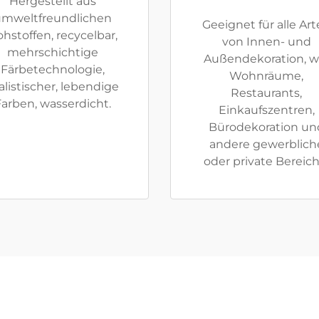
Hergestellt aus
umweltfreundlichen
Geeignet für alle Ar
hstoffen, recycelbar,
von Innen- und
mehrschichtige
Außendekoration, w
Färbetechnologie,
Wohnräume,
alistischer, lebendige
Restaurants,
Farben, wasserdicht.
Einkaufszentren,
Bürodekoration un
andere gewerblich
oder private Bereich