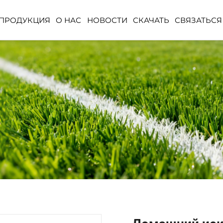
ПРОДУКЦИЯ
О НАС
НОВОСТИ
СКАЧАТЬ
СВЯЗАТЬСЯ
ЕВО
РАСТЕНИЕ ДЛЯ НАЗЕМНОЙ
ШАР ИЗ ИСКУ
ПОСАДКИ
ТРАВЫ
НОЕ
КОРЗИНА ИЗ
ИСКУССТВЕННЫХ ЦВЕТОВ