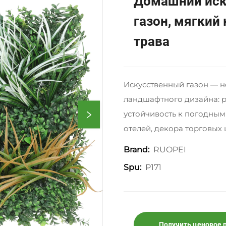
Домашний ис
газон, мягкий
трава
Искусственный газон — 
ландшафтного дизайна: р
устойчивость к погодным
отелей, декора торговых
RUOPEI
Brand:
P171
Spu:
Получить ценовое