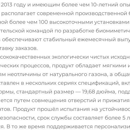
2013 году и имеющим более чем 10-летний опы
i располагает современной производственной
ой более чем 100 высокоточными установками 
тельской командой по разработке биомиметиче
 обеспечивают стабильный ежемесячный выпу
авку заказов.
ысококачественных экологически чистых исход
ческих процессов, продукт обладает мягкими
м неотличимы от натурального газона, а обща
ставлен в нескольких сериях спецификаций, вк
ормы, стандартный размер — 19,68 дюйма, под
яется путем совмещения отверстий и прижатия
тов. Продукт прошёл испытания на устойчивос
зопасности, срок службы составляет более 5 ле
я. В то же время поддерживается персонализ