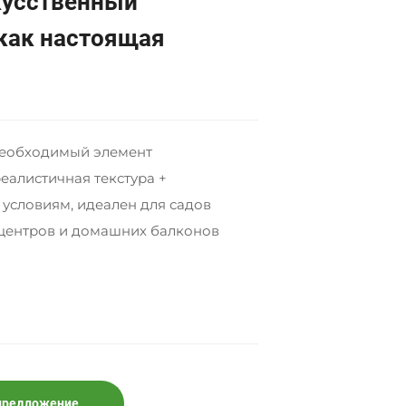
кусственный
 как настоящая
необходимый элемент
еалистичная текстура +
 условиям, идеален для садов
 центров и домашних балконов
 предложение