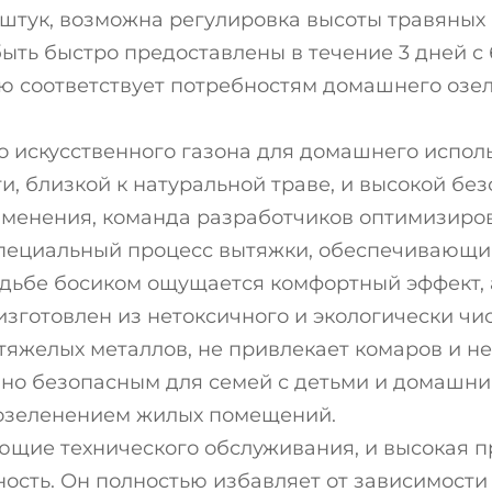
штук, возможна регулировка высоты травяных н
ыть быстро предоставлены в течение 3 дней 
ю соответствует потребностям домашнего озе
 искусственного газона для домашнего испол
, близкой к натуральной траве, и высокой без
менения, команда разработчиков оптимизирова
специальный процесс вытяжки, обеспечивающи
ходьбе босиком ощущается комфортный эффект
 изготовлен из нетоксичного и экологически чи
тяжелых металлов, не привлекает комаров и н
енно безопасным для семей с детьми и домашн
 озеленением жилых помещений.
ующие технического обслуживания, и высокая 
сть. Он полностью избавляет от зависимости 