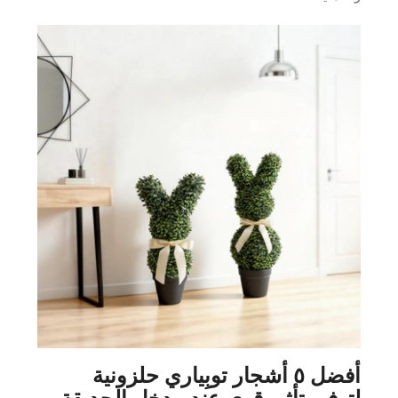
أفضل ٥ أشجار توبِياري حلزونية