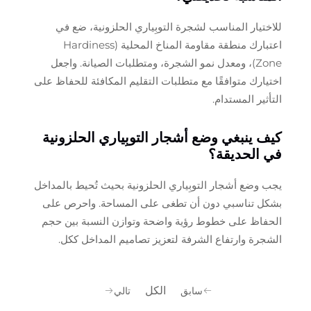
للاختيار المناسب لشجرة التوبِياري الحلزونية، ضع في
اعتبارك منطقة مقاومة المناخ المحلية (Hardiness
Zone)، ومعدل نمو الشجرة، ومتطلبات الصيانة. واجعل
اختيارك متوافقًا مع متطلبات التقليم المكافئة للحفاظ على
التأثير المستدام.
كيف ينبغي وضع أشجار التوبِياري الحلزونية
في الحديقة؟
يجب وضع أشجار التوبِياري الحلزونية بحيث تُحيط بالمداخل
بشكل تناسبي دون أن تطغى على المساحة. واحرص على
الحفاظ على خطوط رؤية واضحة وتوازن النسبة بين حجم
الشجرة وارتفاع الشرفة لتعزيز تصاميم المداخل ككل.
الكل
سابق
تالي