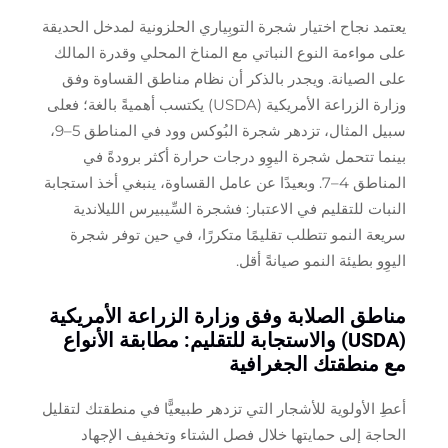
يعتمد نجاح اختيار شجرة التوبِياري الحلزونية لمدخل الحديقة
على مواءمة النوع النباتي مع المناخ المحلي وقدرة المالك
على الصيانة. ويجدر بالذكر أن نظام مناطق القساوة وفق
وزارة الزراعة الأمريكية (USDA) يكتسب أهميةً بالغة؛ فعلى
سبيل المثال، تزدهر شجرة البُوكس وود في المناطق 5–9،
بينما تتحمل شجرة اليوِو درجات حرارة أكثر برودةً في
المناطق 4–7. وبعيدًا عن عامل القساوة، ينبغي أخذ استجابة
النبات للتقليم في الاعتبار: فشجرة السِّيبيرس الليلاندية
سريعة النمو تتطلب تقليمًا متكررًا، في حين توفر شجرة
اليوِو بطيئة النمو صيانةً أقل.
مناطق الصلابة وفق وزارة الزراعة الأمريكية
(USDA) والاستجابة للتقليم: مطابقة الأنواع
مع منطقتك الجغرافية
أعطِ الأولوية للأشجار التي تزدهر طبيعيًّا في منطقتك لتقليل
الحاجة إلى حمايتها خلال فصل الشتاء وتخفيف الإجهاد