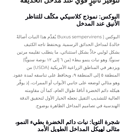
لتوفير تأثيرٍ قوي عند مدخل الحديقة
البوكس: نموذج كلاسيكي مكثّف للتناظر
الأنيق عند المدخل
البوكس (
Buxus sempervirens
يُقدِّم هذا النبات أصالةً
خالدةً لمداخل الحدائق الرسمية. ويحتفظ تاجه الكثيف
بشكل لولبي حادٍّ بشكل استثنائي، ما يتطلب تقليمه مرتين
سنويًّا. وهو نبات ينمو ببطء (من ٦ إلى ١٢ بوصة سنويًّا)
ويزدهر في المناطق الزراعية الأمريكية (USDA) من
المنطقة ٥ إلى المنطقة ٩، ويحافظ على تناسقه لمدة عقود.
وهو مثالي لوضعه على جانبي الأبواب أو الممرات، إذ يوفِّر
هيكله دائم الخضرة أناقةً طوال العام، كما أن مقاومته
العالية للتشذيب الثقيل تجعله الخيار الأول لتحقيق الدقة
الهندسية في تصاميم المداخل الظاهرة بوضوح.
شجرة التويا: نبات دائم الخضرة بطيء النمو،
مثالي لهيكل المداخل الطويل الأمد