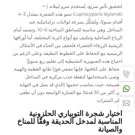
لتحقيق تأثيرٍ سريع، يُستخدم سرو لييلاند (
×
Cuprocyparis leylandii
تنمو هذه الشجرة بمعدل 3–4
أقدام سنويًا، وتُشكِّل بسرعة لوالبات دراماتيكية عند
المداخل. وهي مناسبة للمناطق المناخية 6–10، وتصمد أمام
الرياح الساحلية وتتكيف مع أنواع التربة المختلفة. أما أوراقها
الريشية الزرقاء-الخضراء فتُخفف من الحدّة في الأشكال
الرسمية مع الحفاظ على الخطوط النظيفة. وعلى الرغم من
احتياج هذه الصنوبرية النشيطية إلى تقليم ربع سنويٍّ
للحفاظ على كثافتها، فإنها تضفي فورًا طابع العظمة والهيبة.
ويُوصى باستخدامها كنقطة جذب مركزية في المداخل
الفسيحة، حيث يتناسب حجمها (الذي قد يصل في النهاية
إلى أكثر من 30 قدمًا) مع العمارة الواسعة دون أن تطغى
على الممرات.
اختيار شجرة التوبِياري الحلزونية
المناسبة لمدخل الحديقة وفقًا للمناخ
والصيانة