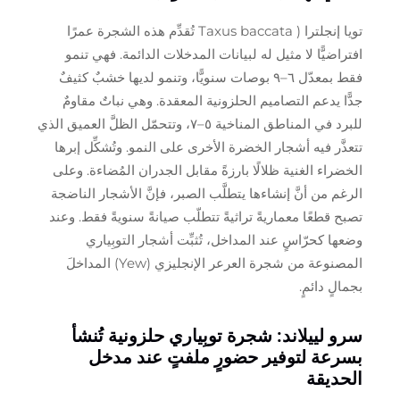
تويا إنجلترا (
Taxus baccata
تُقدِّم هذه الشجرة عمرًا
افتراضيًّا لا مثيل له لبيانات المدخلات الدائمة. فهي تنمو
فقط بمعدّل ٦–٩ بوصات سنويًّا، وتنمو لديها خشبٌ كثيفٌ
جدًّا يدعم التصاميم الحلزونية المعقدة. وهي نباتٌ مقاومٌ
للبرد في المناطق المناخية ٥–٧، وتتحمّل الظلَّ العميق الذي
تتعذَّر فيه أشجار الخضرة الأخرى على النمو. وتُشكِّل إبرها
الخضراء الغنية ظلالًا بارزةً مقابل الجدران المُضاءة. وعلى
الرغم من أنَّ إنشاءها يتطلَّب الصبر، فإنَّ الأشجار الناضجة
تصبح قطعًا معماريةً تراثيةً تتطلّب صيانةً سنويةً فقط. وعند
وضعها كحرّاسٍ عند المداخل، تُثبِّت أشجار التوبِياري
المصنوعة من شجرة العرعر الإنجليزي (Yew) المداخلَ
بجمالٍ دائمٍ.
سرو لييلاند: شجرة توبِياري حلزونية تُنشأ
بسرعة لتوفير حضورٍ ملفتٍ عند مدخل
الحديقة