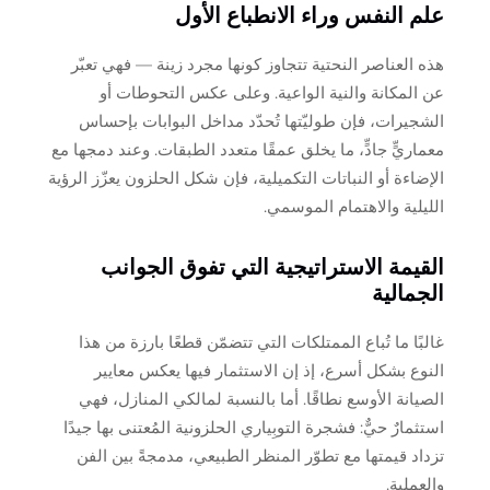
علم النفس وراء الانطباع الأول
هذه العناصر النحتية تتجاوز كونها مجرد زينة — فهي تعبّر
عن المكانة والنية الواعية. وعلى عكس التحوطات أو
الشجيرات، فإن طوليّتها تُحدّد مداخل البوابات بإحساس
معماريٍّ جادٍّ، ما يخلق عمقًا متعدد الطبقات. وعند دمجها مع
الإضاءة أو النباتات التكميلية، فإن شكل الحلزون يعزّز الرؤية
الليلية والاهتمام الموسمي.
القيمة الاستراتيجية التي تفوق الجوانب
الجمالية
غالبًا ما تُباع الممتلكات التي تتضمّن قطعًا بارزة من هذا
النوع بشكل أسرع، إذ إن الاستثمار فيها يعكس معايير
الصيانة الأوسع نطاقًا. أما بالنسبة لمالكي المنازل، فهي
استثمارٌ حيٌّ: فشجرة التوبِياري الحلزونية المُعتنى بها جيدًا
تزداد قيمتها مع تطوّر المنظر الطبيعي، مدمجةً بين الفن
والعملية.