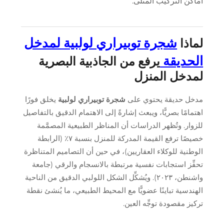
أماكن التركيب المثلى.
شجرة توبيراري لولبية لمدخل
لماذا
الحديقة
يرفع من الجاذبية البصرية
لمدخل المنزل
مدخل حديقة يحتوي على
شجرة توبيراري لولبية
يخلق فورًا
اهتمامًا بصريًّا، ويبعث إشارةً إلى الاهتمام الدقيق بالتفاصيل
للزوار. وتُظهر الدراسات أن المناظر الطبيعية المصمَّمة
خصيصًا ترفع القيمة المدركة للمنزل بنسبة ٧٪ (الرابطة
الوطنية للوكلاء العقاريين)، في حين أن التصاميم المتناظرة
تحفِّز استجابات نفسية مرتبطة بالانسجام والرقي (جامعة
واشنطن، ٢٠٢٣). ويُشكِّل الشكل اللولبي الدقيق من الناحية
الهندسية تباينًا عضويًّا مع المحيط الطبيعي، ما يُنشئ نقطة
تركيز مقصودة توجِّه العين.