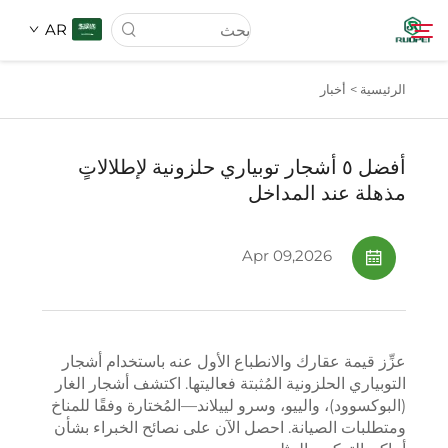
AR
الرئيسية >
أخبار
الصفحة الرئيسية
أفضل ٥ أشجار توبياري حلزونية لإطلالاتٍ
المنتجات
مذهلة عند المداخل
من نحن
Apr 09,2026
الأخبار
عزِّز قيمة عقارك والانطباع الأول عنه باستخدام أشجار
تحميل
التوبياري الحلزونية المُثبتة فعاليتها. اكتشف أشجار الغار
(البوكسوود)، والييو، وسرو لييلاند—المُختارة وفقًا للمناخ
ومتطلبات الصيانة. احصل الآن على نصائح الخبراء بشأن
اتصل بنا