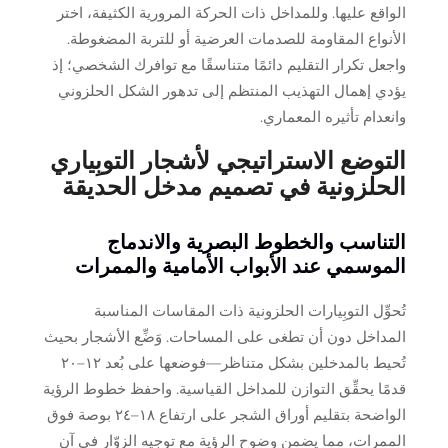
الواقع عليها. وللمداخل ذات الحركة المرورية الكثيفة، اختر
الأنواع المقاومة للصدمات العرضية أو للتربة المضغوطة.
واجعل تكرار التقليم دائمًا متناسقًا مع توافرك الشخصي؛ إذ
يؤدي إهمال التهذيب المنتظم إلى تدهور الشكل الحلزوني
وانعدام تأثيره المعماري.
التوضع الاستراتيجي لأشجار التوبِياري
الحلزونية في تصميم مدخل الحديقة
التناسب والخطوط البصرية والاندماج
الموسمي عند الأبواب الأمامية والممرات
تُحوِّل التوبِيارات الحلزونية ذات المقاسات المناسبة
المداخل دون أن تطغى على المساحات. وَضِّع الأشجار بحيث
تُحيط بالمدخلين بشكل متناظر—فوضعها على بُعد ١٢–٢٠
قدمًا يحقِّق التوازن للمداخل القياسية. واحفظ خطوط الرؤية
الواضحة بتقليم أوراق الشجر على ارتفاع ١٨–٢٤ بوصة فوق
الممرات، مما يضمن وضوح الرؤية مع توجيه الزوّار في آنٍ