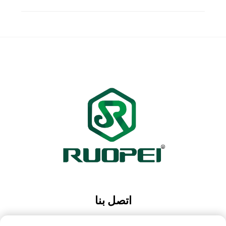
اتصل بنا
Add: حديقة ماوتانغ الصناعية، مدينة ماجيان، مدينة لانكسي،