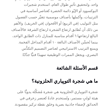
واحد. ولتحقيق تأثيرٍ طوال العام، استخدم شجيرات
البوكسوود أو الإيّو دائمة الخضرة كعناصر أساسية في
الترتيبات، وأكملها بأصناف موسمية تتغيَّر حسب الفصول
مثل التوليب (في الربيع) أو الأقحوان (في الخريف). والأهم
من ذلك أن تُطابق ارتفاع الشجرة ارتفاع الشرفة: فالأصناف
البالغ ارتفاعها ٦ أقدام مناسبة للمنازل ذات الطابق الواحد،
بينما تُحسِّن الأصناف البالغة ١٠ أقدام المداخل الفخمة.
ويمنع الترتيب الاستراتيجي لعناصر التصميم التكدُّس
البصري، ويجعل الممرات الوظيفية تمهيدًا فنيًّا جذّابًا.
قسم الأسئلة الشائعة
ما هي شجرة التوبِياري الحلزونية؟
شجرة التوبِياري الحلزونية هي شجرة مُشكَّلة يدويًّا على
هيئة لولبٍ مستمر، وتُستخدم عادةً كعنصر زخرفي في
الحدائق لإضفاء جاذبية بصرية وخلق نقطة تركيز مقصودة.