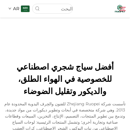
AR
الصفحة الرئيسية
المنتجات
أفضل سياج شجري اصطناعي
عنّا
للخصوصية في الهواء الطلق،
والديكور وتقليل الضوضاء
أخبار
تأسست شركة Zhejiang Ruopei للفنون والحِرف اليدوية المحدودة عام
تنزيل
2013. وهي شركة متخصصة في أبحاث وتطوير ديكورات من مواد جديدة،
وتدمج بين تطوير المنتجات، التصميم، الإنتاج، التخزين، المبيعات وقطاعات
صناعية وتجارية أخرى؛ وتشمل المنتجات الرئيسية: لوحات السياج
الاتصال
الاصطناعي من نبات البوكس، الشجر الاصطناعي، كرات العشب