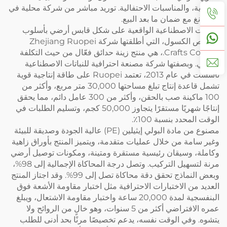
التجارية، والمناسبات الاحتفالية. توريد مباشر من شركة محلية في
تشجيانغ مع ضمان ما بعد البيع.
النباتات الاصطناعية الواقعية على شكل قابس أرضي بأسلوب
الشخص الكسول، التي أطلقتها شركة Zhejiang Ruopei
Crafts Co., Ltd.، هي منتج زينة حدائق فعّال من حيث التكلفة
وعملي. وبصفتها شركة مصنعة احترافية للنباتات الاصطناعية
تأسست في عام 2013، تعتمد Ruopei على طاقة إنتاجية قوية
تشمل قاعدة إنتاج تبلغ مساحتها 30,000 متر مربع، وأكثر من
100 ماكينة صب بالحقن، وأكثر من 300 عامل دائم، مما يحقق
إنتاجًا شهريًا مستقرًا يتجاوز 50,000 كجم، وتسليم الطلبات في
الوقت المحدد بنسبة 100٪.
مصنوع من مادة البولي إيثيلين (PE) عالية الجودة وصديقة للبيئة
وغير سامة من خلال عمليات متقدمة، ويتميز المنتج بأوراق زاهية
وكاملة، وسيقان رئيسية مستقرة ومتينة، ومكونات توصيل أرضي
مرنة لتسهيل التركيب. وتصل درجة المحاكاة الإجمالية إلى 98%،
وبعض النماذج تحقق دقة محاكاة تصل إلى 99%. وقد اجتاز المنتج
العديد من الاختبارات الاحترافية مثل اختبار مقاومة الأشعة فوق
البنفسجية لمدة 20,000 ساعة واختبار مقاومة الاشتعال، ويبلغ
عمره الافتراضي أكثر من 5 سنوات، وهو خالٍ من الروائح ولا
يتشوه. وفي الوقت نفسه، يدعم تخصيصًا مرنًا بحد أدنى للطلب