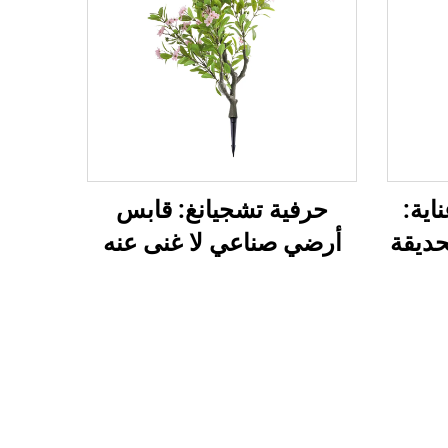
ية:
حرفية تشجيانغ: قابس
حديقة
أرضي صناعي لا غنى عنه