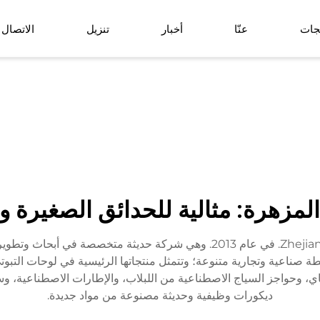
جات
عنّا
أخبار
تنزيل
الاتصال
نبات زراعي أرضي
كرة العشب الاصط
سلة زهور اصطناعية
لمزهرة: مثالية للحدائق الصغيرة و
تأسست شركة Zhejiang Ruopei Arts & Crafts Co., Ltd. في عام 2013. وهي شرك
شطة صناعية وتجارية متنوعة؛ وتتمثل منتجاتها الرئيسية في لوحات التب
اي، وحواجز السياج الاصطناعية من اللبلاب، والإطارات الاصطناعية، و
ديكورات وظيفية وحديثة مصنوعة من مواد جديدة.