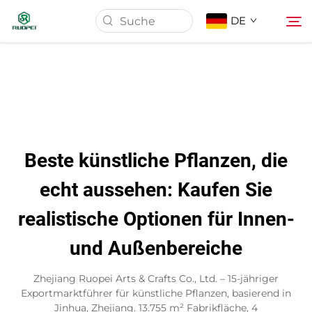
DE
Startseite
Produkte
Beste künstliche Pflanzen, die
Über Uns
echt aussehen: Kaufen Sie
realistische Optionen für Innen-
Neuigkeiten
und Außenbereiche
Download
Zhejiang Ruopei Arts & Crafts Co., Ltd. – 15-jähriger
Exportmarktführer für künstliche Pflanzen, basierend in
Kontakt
Jinhua, Zhejiang. 13.755 m² Fabrikfläche, 4