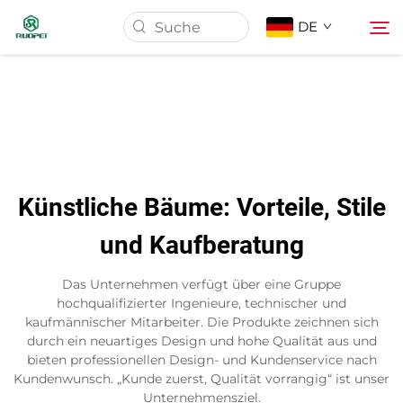
DE
Startseite
Produkte
Künstliche Bäume: Vorteile, Stile
Über Uns
und Kaufberatung
Neuigkeiten
Das Unternehmen verfügt über eine Gruppe
hochqualifizierter Ingenieure, technischer und
kaufmännischer Mitarbeiter. Die Produkte zeichnen sich
Download
durch ein neuartiges Design und hohe Qualität aus und
bieten professionellen Design- und Kundenservice nach
Kundenwunsch. „Kunde zuerst, Qualität vorrangig“ ist unser
Kontakt
Unternehmensziel.