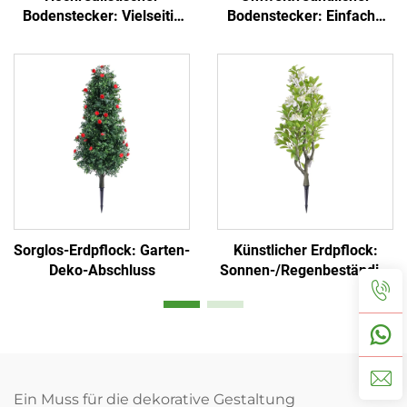
Bodenstecker: Vielseitig
Bodenstecker: Einfache
für Garten und
Installation und
gewerbliche
immergrün
Landschaftsgestaltung
Sorglos-Erdpflock: Garten-
Künstlicher Erdpflock:
Deko-Abschluss
Sonnen-/Regenbeständig,
lichtecht
Ein Muss für die dekorative Gestaltung