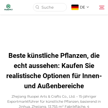
DE
Startseite
Produkte
Beste künstliche Pflanzen, die
Über Uns
echt aussehen: Kaufen Sie
realistische Optionen für Innen-
Neuigkeiten
und Außenbereiche
Download
Zhejiang Ruopei Arts & Crafts Co., Ltd. – 15-jähriger
Exportmarktführer für künstliche Pflanzen, basierend in
Kontakt
Jinhua, Zhejiang. 13.755 m² Fabrikfläche, 4